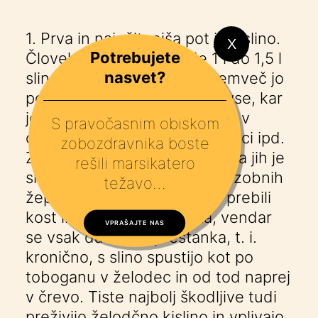
1. Prva in najočitnejša pot je s slino.
Potrebujete
Človek na dan proizvede 1 l do 1,5 l
nasvet?
sline, ki jo redko izpljune, temveč jo
pogoltne. V slini je prisotno vse, kar
je v ustih, npr. bakterije, ki so v
S pravočasnim obiskom
obzobnih žepkih, kovinski delci ipd.
zobozdravnika boste
Za bakterije se je pokazalo, da jih je
rešili marsikatero
sicer manj kot dejansko v obzobnih
težavo…
žepih ali “granulomih”, ki so prebili
kost in se drenirajo v usta, vendar
VPRAŠAJTE NAS
se vsak dan brez prestanka, t. i.
kronično, s slino spustijo kot po
toboganu v želodec in od tod naprej
v črevo. Tiste najbolj škodljive tudi
preživijo želodčno kislino in vplivajo